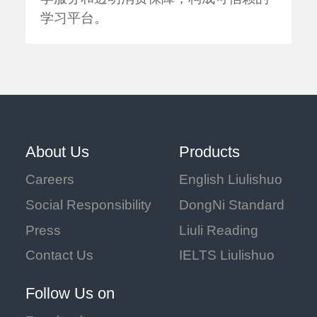
学习平台。
About Us
Products
Careers
English Liulishuo
Social Responsibility
DongNi Standard
Press
Liuli Reading
Contact Us
IELTS Liulishuo
Follow Us on