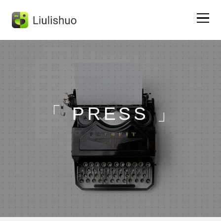
Home
Liulishuo App
「 PRESS 」
DongNi English
Test Preparation
About Us